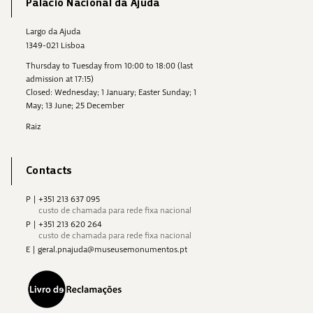
Palácio Nacional da Ajuda
Largo da Ajuda
1349-021 Lisboa
Thursday to Tuesday from 10:00 to 18:00 (last
admission at 17:15)
Closed: Wednesday; 1 January; Easter Sunday; 1
May; 13 June; 25 December
Raiz
Contacts
P
|
+351 213 637 095
custo de chamada para rede fixa nacional
P
|
+351 213 620 264
custo de chamada para rede fixa nacional
E
|
geral.pnajuda@museusemonumentos.pt