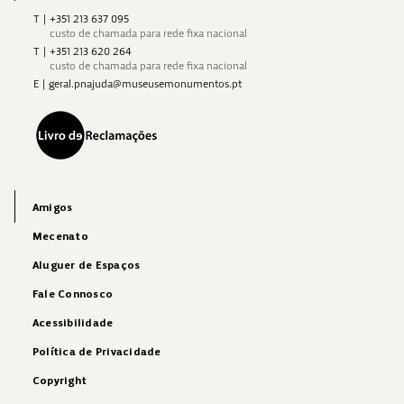
T
|
+351 213 637 095
custo de chamada para rede fixa nacional
T
|
+351 213 620 264
custo de chamada para rede fixa nacional
E
|
geral.pnajuda@museusemonumentos.pt
Amigos
Mecenato
Aluguer de Espaços
Fale Connosco
Acessibilidade
Política de Privacidade
Copyright