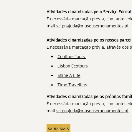
Atividades dinamizadas pelo Serviço Educat
É necessária marcação prévia, com antecedê
mail
se.pnajuda@museusemonumentos.pt
.
Atividades dinamizadas pelos nossos parcei
É necessária marcação prévia, através dos s
Coolture Tours
Lisbon Ecotours
Shine A Life
Time Travellers
Atividades dinamizadas pelas próprias famíl
É necessária marcação prévia, com antecedê
mail
se.pnajuda@museusemonumentos.pt
.
SAIBA MAIS