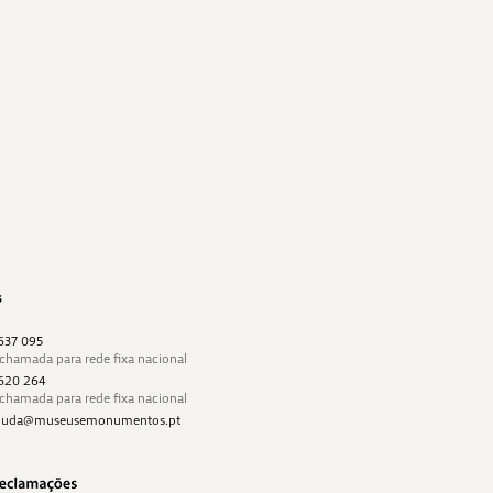
s
 637 095
 chamada para rede fixa nacional
 620 264
 chamada para rede fixa nacional
najuda@museusemonumentos.pt