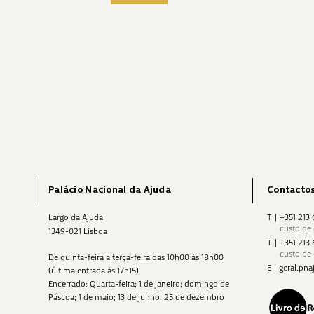
Palácio Nacional da Ajuda
Contacto
Largo da Ajuda
T
|
+351 213
custo de
1349-021 Lisboa
T
|
+351 213
custo de
De quinta-feira a terça-feira das 10h00 às 18h00
E
|
geral.p
(última entrada às 17h15)
Encerrado: Quarta-feira; 1 de janeiro; domingo de
Páscoa; 1 de maio; 13 de junho; 25 de dezembro