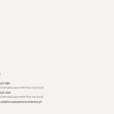
s
 637 095
 chamada para rede fixa nacional
 620 264
 chamada para rede fixa nacional
najuda@museusemonumentos.pt