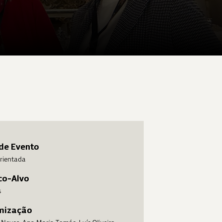
de Evento
orientada
co-Alvo
s
mização