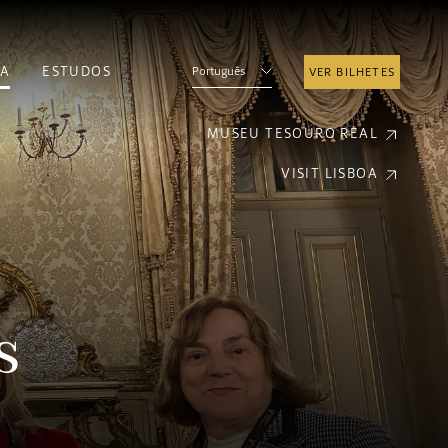
A
ESTUDOS
Português
VER BILHETES
MUSEU TESOURO REAL
VISIT LISBOA
s