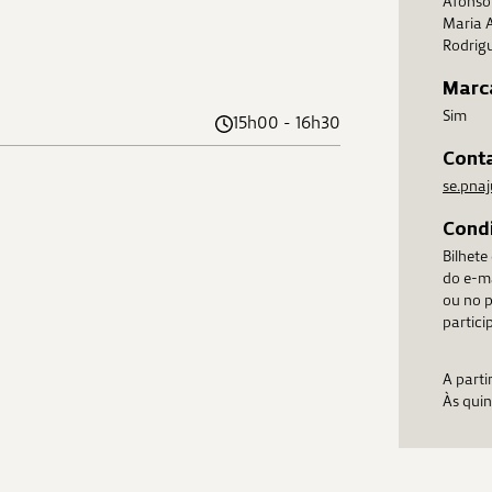
Afonso 
Maria 
Rodrig
Marc
Sim
15h00 - 16h30
Cont
se.pna
Condi
Bilhete
do e-m
ou no p
partici
A parti
Às quin