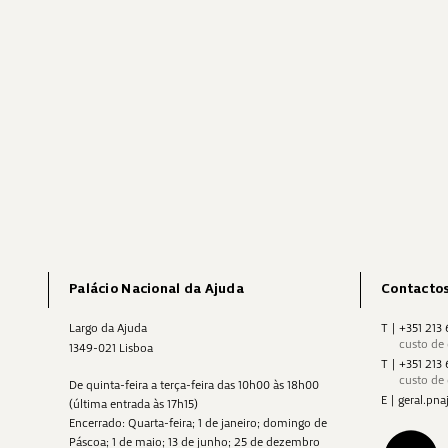
Palácio Nacional da Ajuda
Contacto
Largo da Ajuda
T
|
+351 213
custo de
1349-021 Lisboa
T
|
+351 213
custo de
De quinta-feira a terça-feira das 10h00 às 18h00
E
|
geral.p
(última entrada às 17h15)
Encerrado: Quarta-feira; 1 de janeiro; domingo de
Páscoa; 1 de maio; 13 de junho; 25 de dezembro