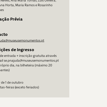
Neves, Ana Maria Tomás, Luís Oliveira,
Ana Horta, Maria Ramos e Rosarinho
ues
ação Prévia
acto
juda@museusemonumentos.pt
ções de Ingresso
 de entrada + inscrição gratuita através
ail se.pnajuda@museusemonumentos.pt
róprio dia, na bilheteira (máximo 20
pantes)
r de 1 de outubro
tas-feiras (exceto feriados)