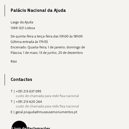
Palácio Nacional da Ajuda
Largo da Ajuda
1349-021 Lisboa
De quinta-feira a terça-feira das 10h00 às 18h00
(última entrada às 17h15)
Encerrado: Quarta-feira; 1 de janeiro; domingo de
Páscoa; 1 de maio; 13 de junho; 25 de dezembro
Raiz
Contactos
T
|
+351 213 637 095
custo de chamada para rede fixa nacional
T
|
+351 213 620 264
custo de chamada para rede fixa nacional
E
|
geral.pnajuda@museusemonumentos.pt