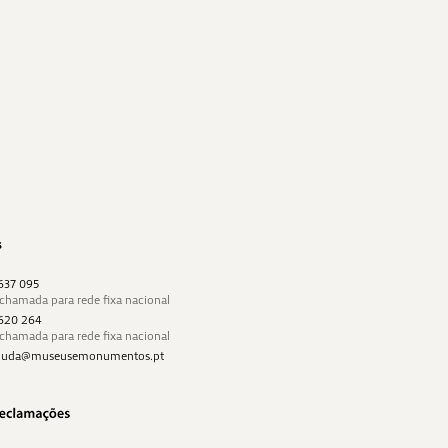
s
 637 095
 chamada para rede fixa nacional
 620 264
 chamada para rede fixa nacional
najuda@museusemonumentos.pt