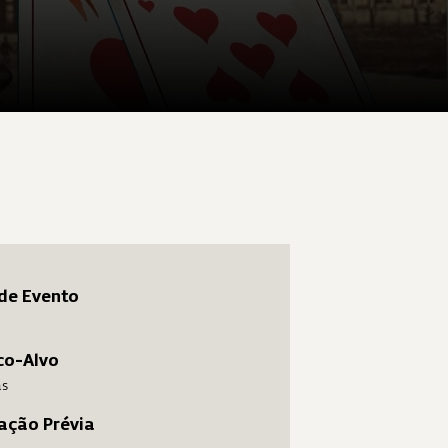
de Evento
co-Alvo
as
ação Prévia