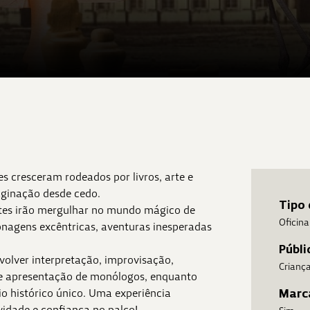
es cresceram rodeados por livros, arte e
maginação desde cedo.
Tipo 
antes irão mergulhar no mundo mágico de
Oficina
onagens excêntricas, aventuras inesperadas
Públi
volver interpretação, improvisação,
Crianç
 e apresentação de monólogos, enquanto
o histórico único. Uma experiência
Marc
ividade e confiança no palco!