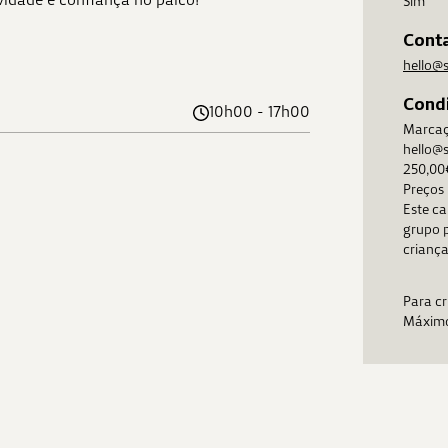
Sim
Cont
hello@s
Condi
10h00 - 17h00
Marcaç
hello@s
250,00
Preços 
Este ca
grupo p
criança
Para cr
Máximo