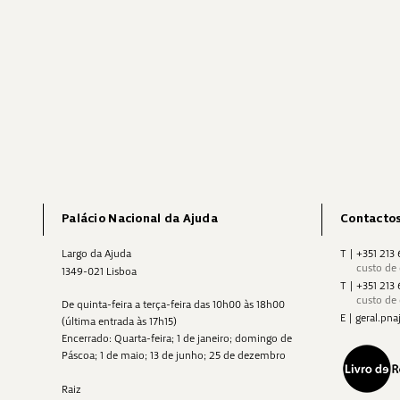
Palácio Nacional da Ajuda
Contacto
Largo da Ajuda
T
|
+351 213
custo de
1349-021 Lisboa
T
|
+351 213
custo de
De quinta-feira a terça-feira das 10h00 às 18h00
E
|
geral.p
(última entrada às 17h15)
Encerrado: Quarta-feira; 1 de janeiro; domingo de
Páscoa; 1 de maio; 13 de junho; 25 de dezembro
Raiz