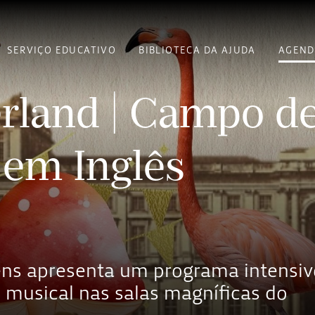
SERVIÇO EDUCATIVO
BIBLIOTECA DA AJUDA
AGEND
rland | Campo d
 em Inglês
ens apresenta um programa intensiv
o musical nas salas magníficas do