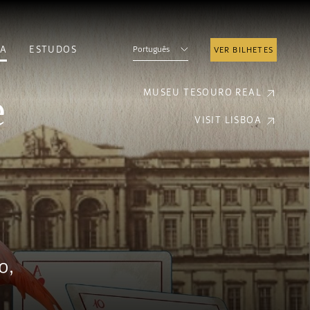
A
ESTUDOS
Português
VER BILHETES
e
MUSEU TESOURO REAL
VISIT LISBOA
o,