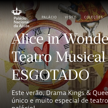
PALÁCIO
VISITE
COLEÇÕES
Alice in Wonde
Teatro Musical
ESGOTADO
Este verão, Drama Kings & Que
único e muito especial de teatr