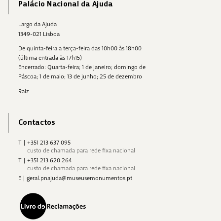
Palácio Nacional da Ajuda
Largo da Ajuda
1349-021 Lisboa
De quinta-feira a terça-feira das 10h00 às 18h00
(última entrada às 17h15)
Encerrado: Quarta-feira; 1 de janeiro; domingo de
Páscoa; 1 de maio; 13 de junho; 25 de dezembro
Raiz
Contactos
T
|
+351 213 637 095
custo de chamada para rede fixa nacional
T
|
+351 213 620 264
custo de chamada para rede fixa nacional
E
|
geral.pnajuda@museusemonumentos.pt