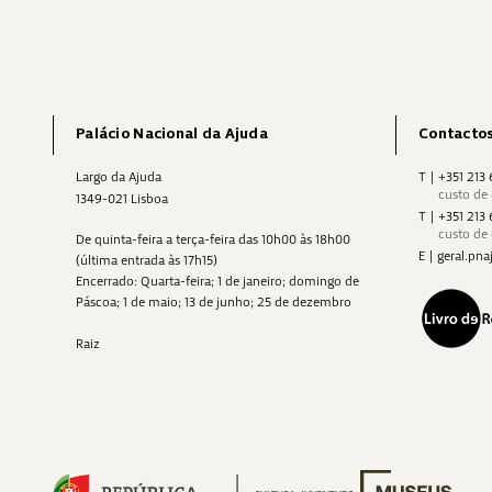
Palácio Nacional da Ajuda
Contacto
Largo da Ajuda
T
|
+351 213
custo de
1349-021 Lisboa
T
|
+351 213
custo de
De quinta-feira a terça-feira das 10h00 às 18h00
E
|
geral.p
(última entrada às 17h15)
Encerrado: Quarta-feira; 1 de janeiro; domingo de
Páscoa; 1 de maio; 13 de junho; 25 de dezembro
Raiz