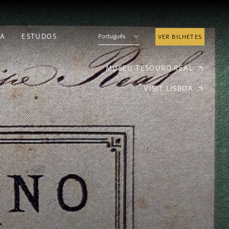
A
ESTUDOS
Português
VER BILHETES
MUSEU TESOURO REAL
VISIT LISBOA