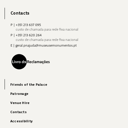
Contacts
P
|
+351 213 637 095
custo de chamada para rede fixa nacional
P
|
+351 213 620 264
custo de chamada para rede fixa nacional
E
|
geral.pnajuda@museusemonumentos.pt
Friends of the Palace
Patronage
Venue Hire
Contacts
Accessibility