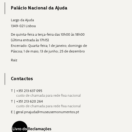
Palácio Nacional da Ajuda
Largo da Ajuda
1349-021 Lisboa
De quinta-feira a terça-feira das 10h00 às 18h00
(última entrada às 17h15)
Encerrado: Quarta-feira; 1 de janeiro; domingo de
Páscoa; 1 de maio; 13 de junho; 25 de dezembro
Raiz
Contactos
T
|
+351 213 637 095
custo de chamada para rede fixa nacional
T
|
+351 213 620 264
custo de chamada para rede fixa nacional
E
|
geral.pnajuda@museusemonumentos.pt