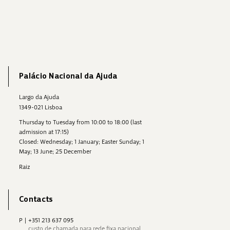
Palácio Nacional da Ajuda
Largo da Ajuda
1349-021 Lisboa
Thursday to Tuesday from 10:00 to 18:00 (last
admission at 17:15)
Closed: Wednesday; 1 January; Easter Sunday; 1
May; 13 June; 25 December
Raiz
Contacts
P
|
+351 213 637 095
custo de chamada para rede fixa nacional