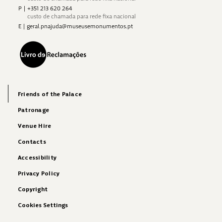
P
|
+351 213 620 264
custo de chamada para rede fixa nacional
E
|
geral.pnajuda@museusemonumentos.pt
Friends of the Palace
Patronage
Venue Hire
Contacts
Accessibility
Privacy Policy
Copyright
Cookies Settings