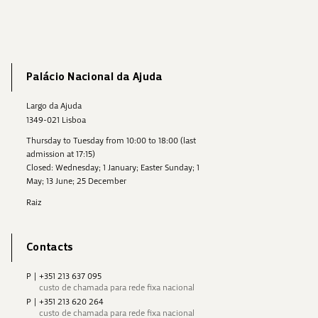
Palácio Nacional da Ajuda
Largo da Ajuda
1349-021 Lisboa
Thursday to Tuesday from 10:00 to 18:00 (last
admission at 17:15)
Closed: Wednesday; 1 January; Easter Sunday; 1
May; 13 June; 25 December
Raiz
Contacts
P
|
+351 213 637 095
custo de chamada para rede fixa nacional
P
|
+351 213 620 264
custo de chamada para rede fixa nacional