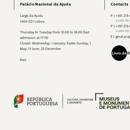
Palácio Nacional da Ajuda
Contacts
Largo da Ajuda
P
|
+351 213
custo de
1349-021 Lisboa
P
|
+351 213
custo de
Thursday to Tuesday from 10:00 to 18:00 (last
E
|
geral.p
admission at 17:15)
Closed: Wednesday; 1 January; Easter Sunday; 1
May; 13 June; 25 December
Raiz