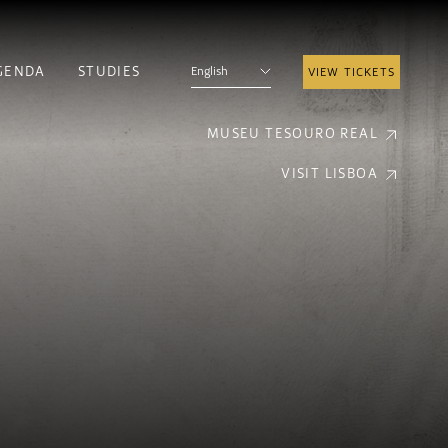
GENDA
STUDIES
English
VIEW TICKETS
MUSEU TESOURO REAL
VISIT LISBOA