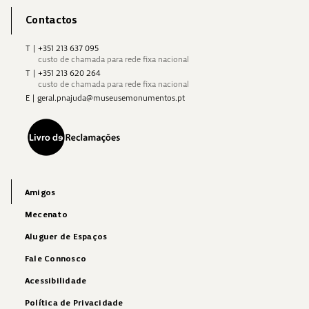
Contactos
T
|
+351 213 637 095
custo de chamada para rede fixa nacional
T
|
+351 213 620 264
custo de chamada para rede fixa nacional
E
|
geral.pnajuda@museusemonumentos.pt
Amigos
Mecenato
Aluguer de Espaços
Fale Connosco
Acessibilidade
Política de Privacidade