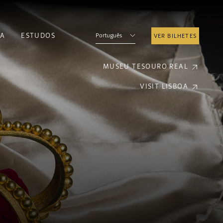
A
ESTUDOS
Português
VER BILHETES
MUSEU TESOURO REAL
VISIT LISBOA