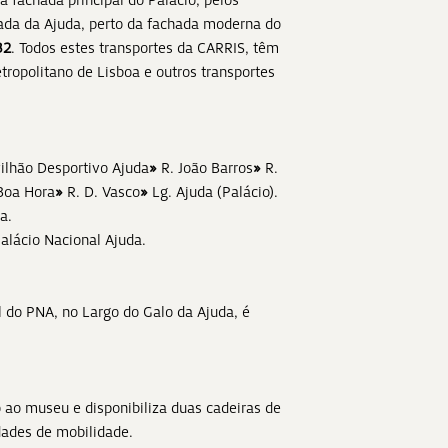
 fachada principal do Palácio, pelos
çada da Ajuda, perto da fachada moderna do
32
. Todos estes transportes da CARRIS, têm
ropolitano de Lisboa e outros transportes
ilhão Desportivo Ajuda
»
R. João Barros
»
R.
oa Hora
»
R. D. Vasco
»
Lg. Ajuda (Palácio).
a.
alácio Nacional Ajuda.
l do PNA, no Largo do Galo da Ajuda, é
ao museu e disponibiliza duas cadeiras de
ldades de mobilidade.