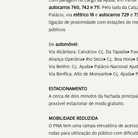
Com paragem no Largo da Ajuda, em frente à
autocarros
760, 742 e 711
. Pelo lado da Cal
Palácio, via
elétrico 18
e
autocarros
729
e
7
ligação de proximidade com estações do met
públicos.
De
automóvel:
Via Alcântara: Calvário» Cç. Da Tapada
»
Pav
Aliança Operária
»
Rio Seco
»
Cç. Boa Hora
»
B
Via Belém: Cç. Ajuda
»
Palácio Nacional Ajud
Via Benfica: Alto de Monsanto
»
Cç. Ajuda
»
P
ESTACIONAMENTO
A cerca de dois minutos da fachada principa
possível estacionar de modo gratuito.
MOBILIDADE REDUZIDA
O PNA tem uma rampa elevatória de acesso 
rodas para utilização do público com dificu