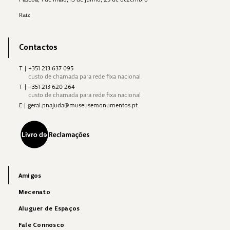
Raiz
Contactos
T
|
+351 213 637 095
custo de chamada para rede fixa nacional
T
|
+351 213 620 264
custo de chamada para rede fixa nacional
E
|
geral.pnajuda@museusemonumentos.pt
Amigos
Mecenato
Aluguer de Espaços
Fale Connosco