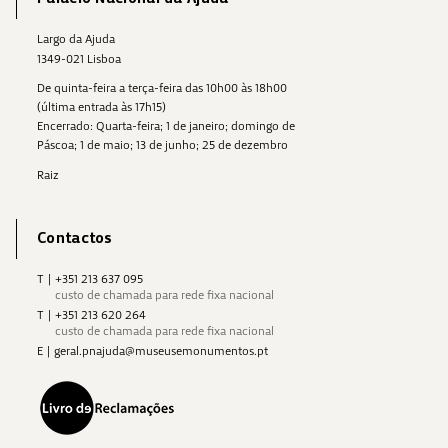
Largo da Ajuda
1349-021 Lisboa
De quinta-feira a terça-feira das 10h00 às 18h00
(última entrada às 17h15)
Encerrado: Quarta-feira; 1 de janeiro; domingo de
Páscoa; 1 de maio; 13 de junho; 25 de dezembro
Raiz
Contactos
T
|
+351 213 637 095
custo de chamada para rede fixa nacional
T
|
+351 213 620 264
custo de chamada para rede fixa nacional
E
|
geral.pnajuda@museusemonumentos.pt