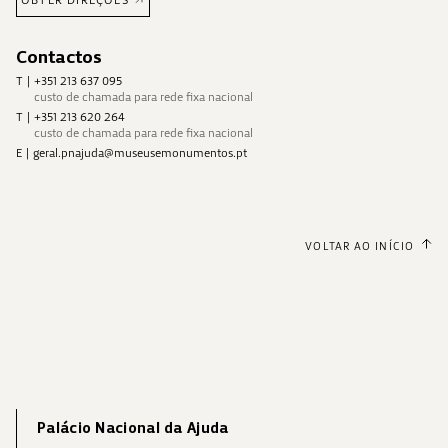
OBTER DIREÇÕES
Contactos
T
|
+351 213 637 095
custo de chamada para rede fixa nacional
T
|
+351 213 620 264
custo de chamada para rede fixa nacional
E
|
geral.pnajuda@museusemonumentos.pt
VOLTAR AO INÍCIO
Palácio Nacional da Ajuda