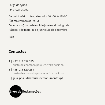
Largo da Ajuda
1349-021 Lisboa
De quinta-feira a terça-feira das 10h00 às 18h00
(última entrada às 17h15)
Encerrado: Quarta-feira; 1 de janeiro; domingo de
Páscoa; 1 de maio; 13 de junho; 25 de dezembro
Raiz
Contactos
T
|
+351 213 637 095
custo de chamada para rede fixa nacional
T
|
+351 213 620 264
custo de chamada para rede fixa nacional
E
|
geral.pnajuda@museusemonumentos.pt