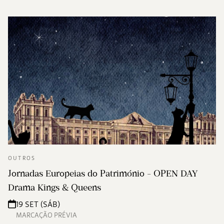
OUTROS
Jornadas Europeias do Património - OPEN DAY
Drama Kings & Queens
19 SET (SÁB)
MARCAÇÃO PRÉVIA