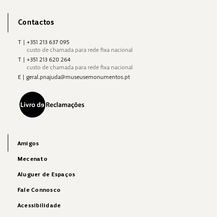
Contactos
T
|
+351 213 637 095
custo de chamada para rede fixa nacional
T
|
+351 213 620 264
custo de chamada para rede fixa nacional
E
|
geral.pnajuda@museusemonumentos.pt
Amigos
Mecenato
Aluguer de Espaços
Fale Connosco
Acessibilidade