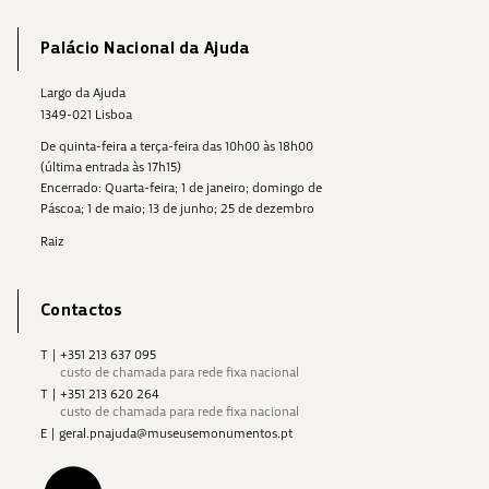
Palácio Nacional da Ajuda
Largo da Ajuda
1349-021 Lisboa
De quinta-feira a terça-feira das 10h00 às 18h00
(última entrada às 17h15)
Encerrado: Quarta-feira; 1 de janeiro; domingo de
Páscoa; 1 de maio; 13 de junho; 25 de dezembro
Raiz
Contactos
T
|
+351 213 637 095
custo de chamada para rede fixa nacional
T
|
+351 213 620 264
custo de chamada para rede fixa nacional
E
|
geral.pnajuda@museusemonumentos.pt