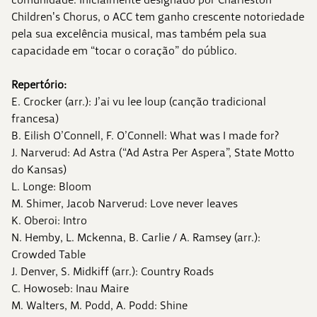
Children's Chorus, o ACC tem ganho crescente notoriedade
pela sua excelência musical, mas também pela sua
capacidade em “tocar o coração” do público.
Repertório:
E. Crocker (arr.): J’ai vu lee loup (canção tradicional
francesa)
B. Eilish O’Connell, F. O’Connell: What was I made for?
J. Narverud: Ad Astra (“Ad Astra Per Aspera”, State Motto
do Kansas)
L. Longe: Bloom
M. Shimer, Jacob Narverud: Love never leaves
K. Oberoi: Intro
N. Hemby, L. Mckenna, B. Carlie / A. Ramsey (arr.):
Crowded Table
J. Denver, S. Midkiff (arr.): Country Roads
C. Howoseb: Inau Maire
M. Walters, M. Podd, A. Podd: Shine