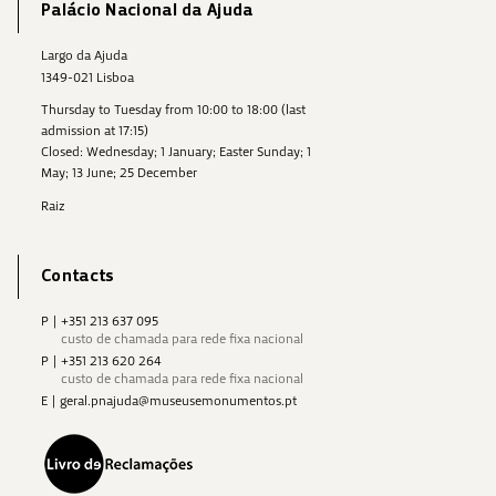
Palácio Nacional da Ajuda
Largo da Ajuda
1349-021 Lisboa
Thursday to Tuesday from 10:00 to 18:00 (last
admission at 17:15)
Closed: Wednesday; 1 January; Easter Sunday; 1
May; 13 June; 25 December
Raiz
Contacts
P
|
+351 213 637 095
custo de chamada para rede fixa nacional
P
|
+351 213 620 264
custo de chamada para rede fixa nacional
E
|
geral.pnajuda@museusemonumentos.pt