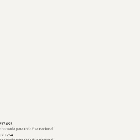
 637 095
 chamada para rede fixa nacional
 620 264