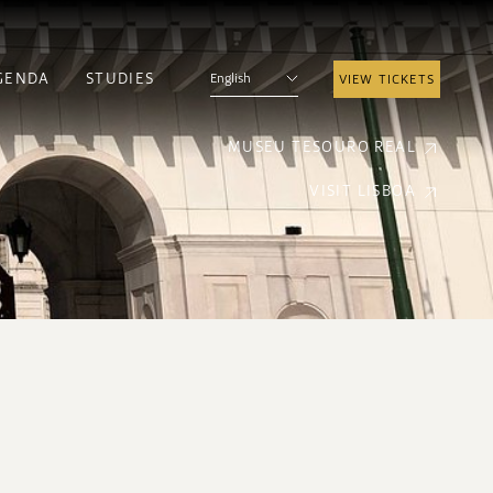
GENDA
STUDIES
English
VIEW TICKETS
MUSEU TESOURO REAL
VISIT LISBOA