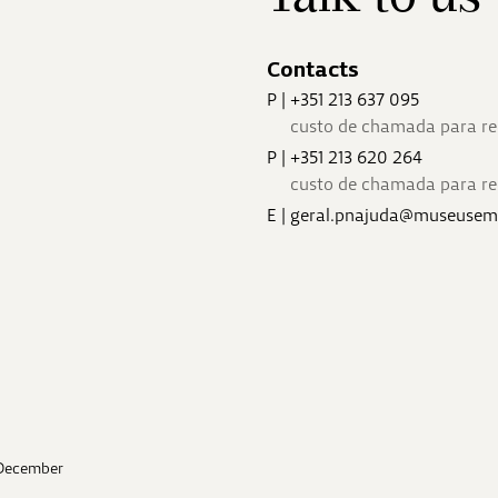
Contacts
P
|
+351 213 637 095
custo de chamada para red
P
|
+351 213 620 264
custo de chamada para red
E
|
geral.pnajuda@museusem
 December