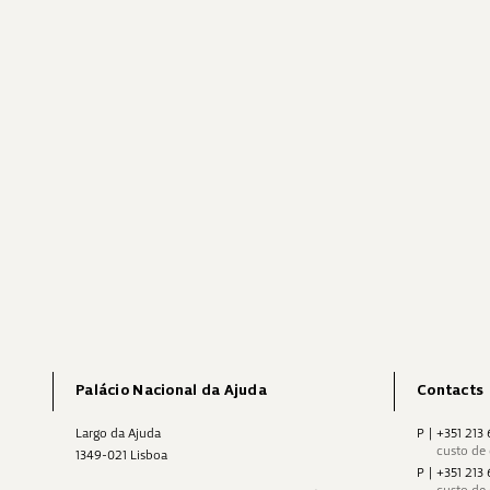
Palácio Nacional da Ajuda
Contacts
Largo da Ajuda
P
|
+351 213
custo de
1349-021 Lisboa
P
|
+351 213