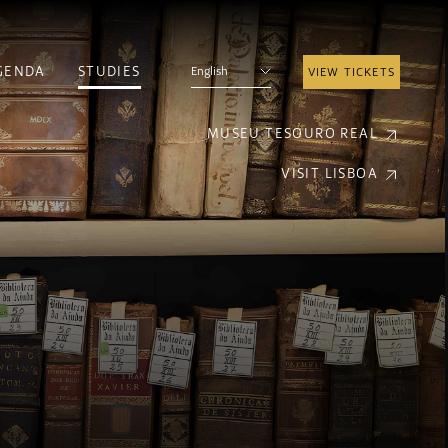
GENDA
STUDIES
English
VIEW TICKETS
MUSEU TESOURO REAL
VISIT LISBOA