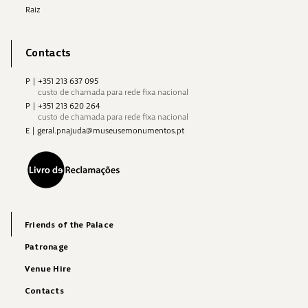
Raiz
Contacts
P
|
+351 213 637 095
custo de chamada para rede fixa nacional
P
|
+351 213 620 264
custo de chamada para rede fixa nacional
E
|
geral.pnajuda@museusemonumentos.pt
Friends of the Palace
Patronage
Venue Hire
Contacts