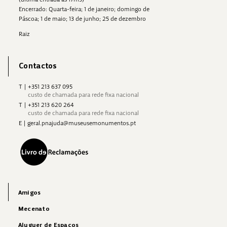
Encerrado: Quarta-feira; 1 de janeiro; domingo de
Páscoa; 1 de maio; 13 de junho; 25 de dezembro
Raiz
Contactos
T
|
+351 213 637 095
custo de chamada para rede fixa nacional
T
|
+351 213 620 264
custo de chamada para rede fixa nacional
E
|
geral.pnajuda@museusemonumentos.pt
Amigos
Mecenato
Aluguer de Espaços