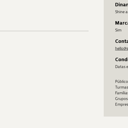
Dina
Shine a
Marc
Sim
Cont
hello@s
Condi
Datas 
Público
Turmas 
Família
Grupos 
Empres