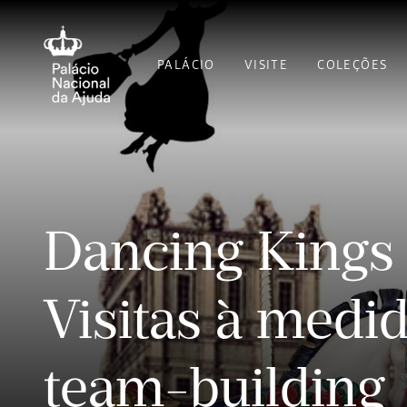
PALÁCIO
VISITE
COLEÇÕES
Dancing Kings
Visitas à medi
team-building