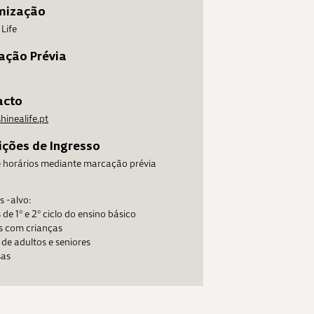
mização
 Life
ação Prévia
acto
hinealife.pt
ções de Ingresso
e horários mediante marcação prévia
s -alvo:
de 1º e 2º ciclo do ensino básico
s com crianças
de adultos e seniores
as