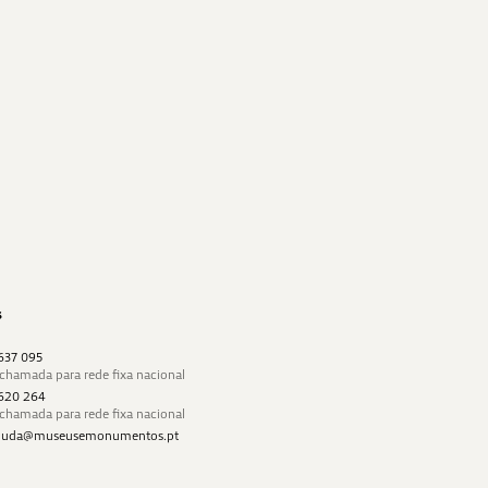
s
 637 095
 chamada para rede fixa nacional
 620 264
 chamada para rede fixa nacional
najuda@museusemonumentos.pt