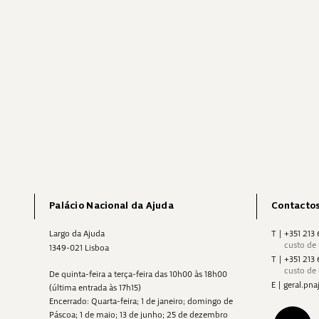
Palácio Nacional da Ajuda
Contacto
Largo da Ajuda
T
|
+351 213
custo de
1349-021 Lisboa
T
|
+351 213
custo de
De quinta-feira a terça-feira das 10h00 às 18h00
E
|
geral.p
(última entrada às 17h15)
Encerrado: Quarta-feira; 1 de janeiro; domingo de
Páscoa; 1 de maio; 13 de junho; 25 de dezembro