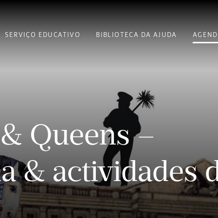
SERVIÇO EDUCATIVO
BIBLIOTECA DA AJUDA
AGEND
 & Queens –
da & actividades 