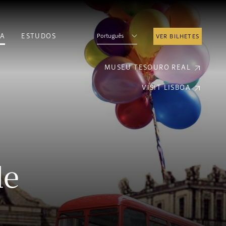
A
ESTUDOS
Português
VER BILHETES
MUSEU TESOURO REAL
VISIT LISBOA
de