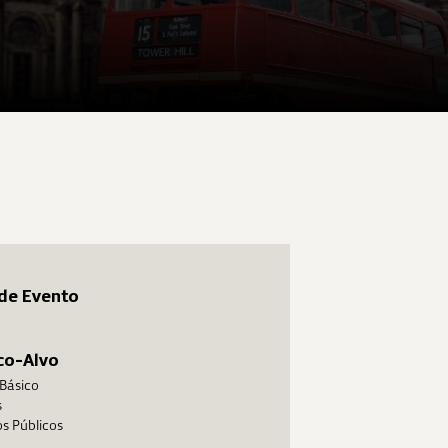
de Evento
co-Alvo
 Básico
s
s Públicos