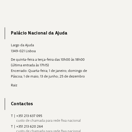
Palácio Nacional da Ajuda
Largo da Ajuda
1349-021 Lisboa
De quinta-feira a terça-feira das 10h00 às 18h00
(última entrada às 17h15)
Encerrado: Quarta-feira; 1 de janeiro; domingo de
Páscoa; 1 de maio; 13 de junho; 25 de dezembro
Raiz
Contactos
T
|
+351 213 637 095
custo de chamada para rede fixa nacional
T
|
+351 213 620 264
custo de chamada para rede fixa nacional