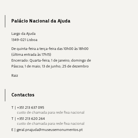
Palácio Nacional da Ajuda
Largo da Ajuda
1349-021 Lisboa
De quinta-feira a terça-feira das 10h00 às 18h00
(última entrada às 17h15)
Encerrado: Quarta-feira; 1 de janeiro; domingo de
Páscoa; 1 de maio; 13 de junho; 25 de dezembro
Raiz
Contactos
T
|
+351 213 637 095
custo de chamada para rede fixa nacional
T
|
+351 213 620 264
custo de chamada para rede fixa nacional
E
|
geral.pnajuda@museusemonumentos.pt