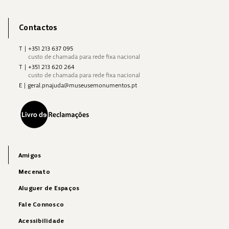
Contactos
T
|
+351 213 637 095
custo de chamada para rede fixa nacional
T
|
+351 213 620 264
custo de chamada para rede fixa nacional
E
|
geral.pnajuda@museusemonumentos.pt
Amigos
Mecenato
Aluguer de Espaços
Fale Connosco
Acessibilidade