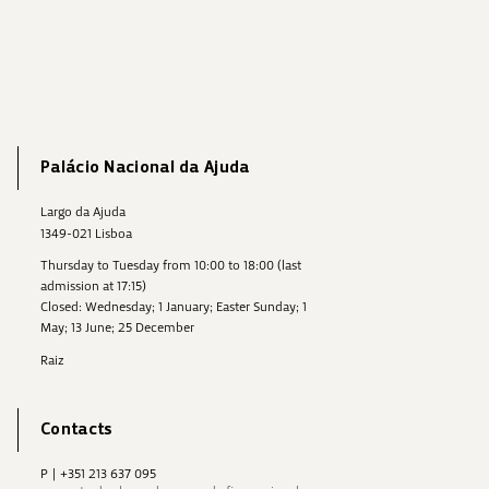
Palácio Nacional da Ajuda
Largo da Ajuda
1349-021 Lisboa
Thursday to Tuesday from 10:00 to 18:00 (last
admission at 17:15)
Closed: Wednesday; 1 January; Easter Sunday; 1
May; 13 June; 25 December
Raiz
Contacts
P
|
+351 213 637 095