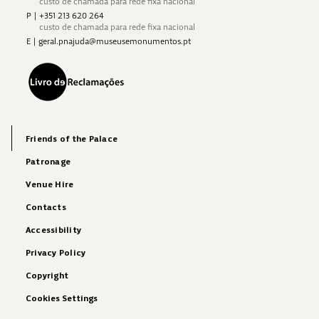
custo de chamada para rede fixa nacional
P
|
+351 213 620 264
custo de chamada para rede fixa nacional
E
|
geral.pnajuda@museusemonumentos.pt
Friends of the Palace
Patronage
Venue Hire
Contacts
Accessibility
Privacy Policy
Copyright
Cookies Settings