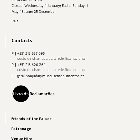
Closed: Wednesday; 1 January; Easter Sunday; 1
May; 13 June; 25 December
Raiz
Contacts
P
|
+351 213 637 095
custo de chamada para rede fixa nacional
P
|
+351 213 620 264
custo de chamada para rede fixa nacional
E
|
geral.pnajuda@museusemonumentos.pt
Friends of the Palace
Patronage
Venue Hire