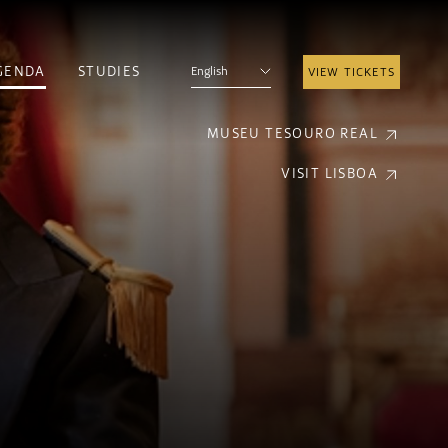
GENDA
STUDIES
English
VIEW TICKETS
MUSEU TESOURO REAL
VISIT LISBOA