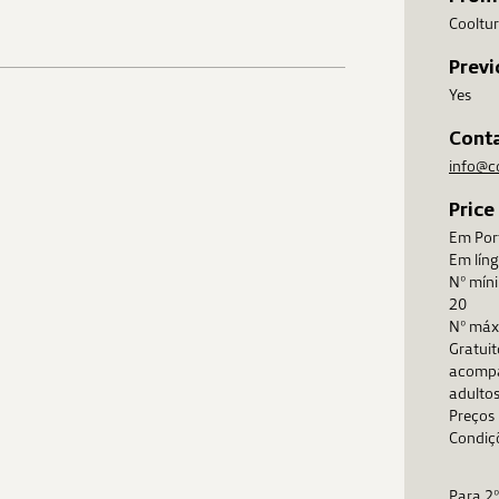
Cooltur
Previ
Yes
Cont
info@c
Price
Em Port
Em líng
Nº mín
20
Nº máxi
Gratuit
acompa
adultos
Preços 
Condiçõ
Para 2º