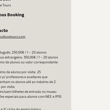
e Tours
ous Booking
acto
oolturetours.com
uguês: 250,00€ / 1 – 20 alunos
ua estrangeira: 350,00€ / 1 – 20 alunos
imo de alunos ou valor correspondente:
mo de alunos por visita: 25
o p/ professores e auxiliares que
nham os alunos até ao máximo de 2
 por visita
incluem bilhetes de entrada no museu
es especiais para alunos com NEE e IPSS
 e 3º ciclos do ensino básico