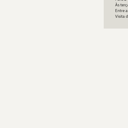
Às terç
Entre a
Visita 