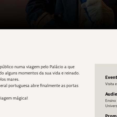
o público numa viagem pelo Palácio a que
do alguns momentos da sua vida e reinado.
Even
elos mares.
Visita
beral portuguesa abre finalmente as portas
Audi
 viagem mágica!
Ensino
Univers
Prom