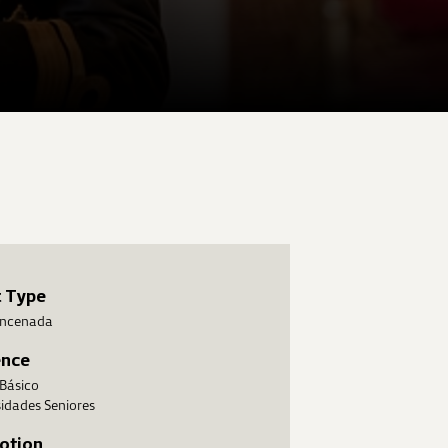
t Type
 encenada
ence
 Básico
idades Seniores
otion