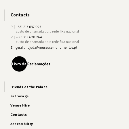
Contacts
P
|
+351 213 637 095
custo de chamada para rede fixa nacional
P
|
+351 213 620 264
custo de chamada para rede fixa nacional
E
|
geral.pnajuda@museusemonumentos.pt
Friends of the Palace
Patronage
Venue Hire
Contacts
Accessibility