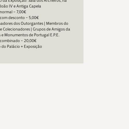
o da Exposição: Sala dos Archeiros, na
 João IV e Antiga Capela
 normal – 7,00€
 com desconto – 5,00€
hadores dos Outorgantes | Membros do
e Colecionadores | Grupos de Amigos da
 e Monumentos de Portugal E.P.E.
e combinado – 20,00€
o do Palácio + Exposição