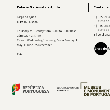
Palácio Nacional da Ajuda
Contacts
Largo da Ajuda
P
|
+351 213
custo de
1349-021 Lisboa
P
|
+351 213
custo de
Thursday to Tuesday from 10:00 to 18:00 (last
E
|
geral.p
admission at 17:15)
Closed: Wednesday; 1 January; Easter Sunday; 1
May; 13 June; 25 December
Raiz