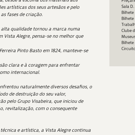
Preçári
Sala D.
s artísticas dos seus artesãos e pelo
Bilhete
as fases de criação.
Bilhete
Trabal
 alta qualidade tornou a marca numa
Clube d
em Vista Alegre, pensa-se no melhor que
Museus
Bilhet
Circuit
Ferreira Pinto Basto em 1824, manteve-se
isão clara e à coragem para enfrentar
 como internacional.
 enfrentou naturalmente diversos desafios, o
odo de destruição do seu valor,
o pelo Grupo Visabeira, que iniciou de
o, revitalização, com o consequente
écnica e artística, a Vista Alegre continua