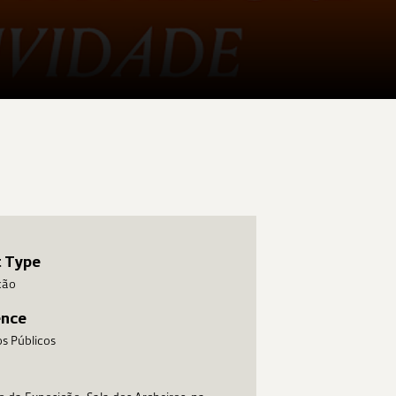
t Type
ção
ence
s Públicos