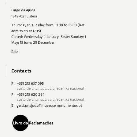
Largo da Ajuda
1349-021 Lisboa
Thursday to Tuesday from 10:00 to 18:00 (last
admission at 17:15)
Closed: Wednesday; 1 January; Easter Sunday; 1
May; 13 June; 25 December
Raiz
Contacts
P
|
+351 213 637 095
custo de chamada para rede fixa nacional
P
|
+351 213 620 264
custo de chamada para rede fixa nacional
E
|
geral.pnajuda@museusemonumentos.pt