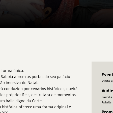
ma forma única.
Even
de Saboia abrem as portas do seu palácio
Visita
ção imersiva do Natal.
rá conduzido por cenários históricos, ouvirá
Audi
elos próprios Reis, desfrutará de momentos
Família
um baile digno da Corte.
Adults
o histórica oferece uma forma original e
Prom
 XIX.