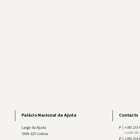
Palácio Nacional da Ajuda
Contacts
Largo da Ajuda
P
|
+351 213
custo de
1349-021 Lisboa
P
|
+351 213