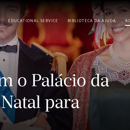
EDUCATIONAL SERVICE
BIBLIOTECA DA AJUDA
A
m o Palácio da
 Natal para