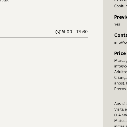
Cooltur
Previ
Yes
16h00 - 17h30
Cont
info@c
Price
Marcaç
info@c
Adultos
Criança
anos): 
Preços 
Aos sáb
Visita 
(+ 4 an
Mais da
inglês,