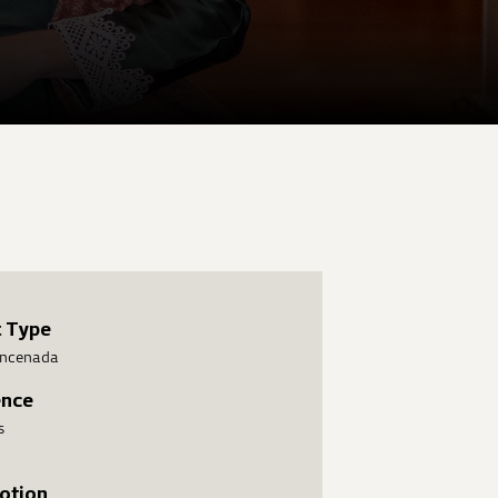
t Type
 encenada
ence
s
otion