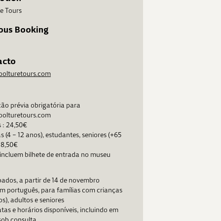
e Tours
ous Booking
acto
oolturetours.com
ão prévia obrigatória para
oolturetours.com
 : 24,50€
s (4 – 12 anos), estudantes, seniores (+65
18,50€
incluem bilhete de entrada no museu
ados, a partir de 14 de novembro
em português, para famílias com crianças
os), adultos e seniores
tas e horários disponíveis, incluindo em
 sob consulta