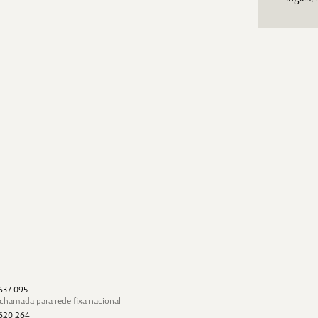
 637 095
 chamada para rede fixa nacional
 620 264