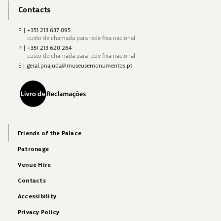
Contacts
P
|
+351 213 637 095
custo de chamada para rede fixa nacional
P
|
+351 213 620 264
custo de chamada para rede fixa nacional
E
|
geral.pnajuda@museusemonumentos.pt
Friends of the Palace
Patronage
Venue Hire
Contacts
Accessibility
Privacy Policy