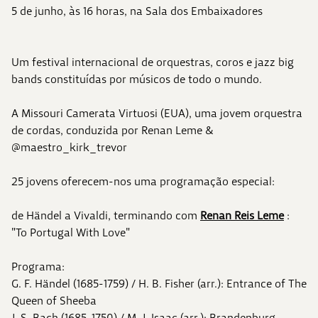
5 de junho, às 16 horas, na Sala dos Embaixadores
Um festival internacional de orquestras, coros e jazz big
bands constituídas por músicos de todo o mundo.
A Missouri Camerata Virtuosi (EUA), uma jovem orquestra
de cordas, conduzida por Renan Leme &
@maestro_kirk_trevor
25 jovens oferecem-nos uma programação especial:
de Händel a Vivaldi, terminando com
Renan Reis Leme
:
"To Portugal With Love"
Programa:
G. F. Händel (1685-1759) / H. B. Fisher (arr.): Entrance of The
Queen of Sheeba
J. S. Bach (1685-1750) / M. J. Isaac (arr.): Brandenburg