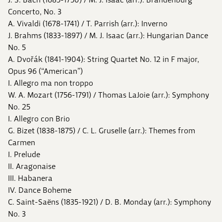
Concerto, No. 3
A. Vivaldi (1678-1741) / T. Parrish (arr.): Inverno
J. Brahms (1833-1897) / M. J. Isaac (arr.): Hungarian Dance
No. 5
A. Dvořák (1841-1904): String Quartet No. 12 in F major,
Opus 96 (“American”)
I. Allegro ma non troppo
W. A. Mozart (1756-1791) / Thomas LaJoie (arr.): Symphony
No. 25
I. Allegro con Brio
G. Bizet (1838-1875) / C. L. Gruselle (arr.): Themes from
Carmen
I. Prelude
II. Aragonaise
III. Habanera
IV. Dance Boheme
C. Saint-Saëns (1835-1921) / D. B. Monday (arr.): Symphony
No. 3