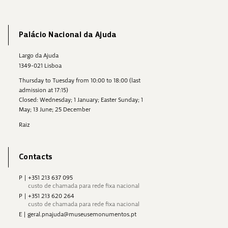
Palácio Nacional da Ajuda
Largo da Ajuda
1349-021 Lisboa
Thursday to Tuesday from 10:00 to 18:00 (last
admission at 17:15)
Closed: Wednesday; 1 January; Easter Sunday; 1
May; 13 June; 25 December
Raiz
Contacts
P
|
+351 213 637 095
custo de chamada para rede fixa nacional
P
|
+351 213 620 264
custo de chamada para rede fixa nacional
E
|
geral.pnajuda@museusemonumentos.pt