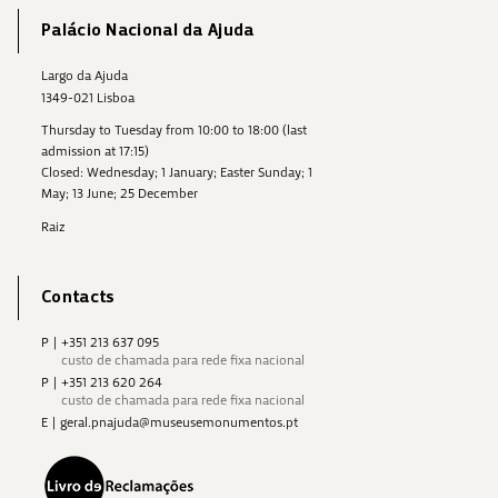
Palácio Nacional da Ajuda
Largo da Ajuda
1349-021 Lisboa
Thursday to Tuesday from 10:00 to 18:00 (last
admission at 17:15)
Closed: Wednesday; 1 January; Easter Sunday; 1
May; 13 June; 25 December
Raiz
Contacts
P
|
+351 213 637 095
custo de chamada para rede fixa nacional
P
|
+351 213 620 264
custo de chamada para rede fixa nacional
E
|
geral.pnajuda@museusemonumentos.pt