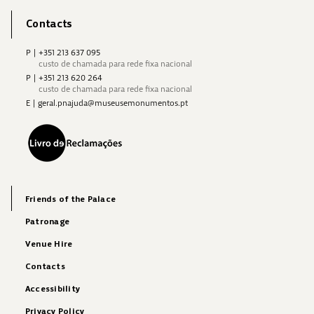
Contacts
P
|
+351 213 637 095
custo de chamada para rede fixa nacional
P
|
+351 213 620 264
custo de chamada para rede fixa nacional
E
|
geral.pnajuda@museusemonumentos.pt
Friends of the Palace
Patronage
Venue Hire
Contacts
Accessibility
Privacy Policy