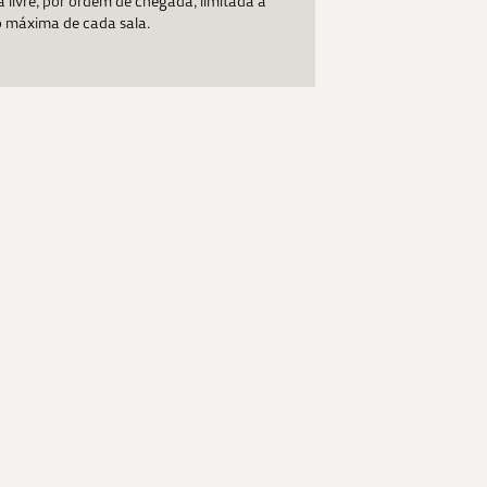
 livre, por ordem de chegada, limitada à
o máxima de cada sala.