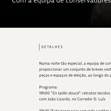
Com a equipa de conservadores 
DETALHES
Numa noite tão especial, a equipa de co
proporcionar um conjunto de breves visi
peças e espaços de eleição, ao longo do
Programa:
19h00 "
En taille-douce
": retratos tecido
com João Lizardo, no Corredor D. Luís
19h30 "Sete tapeçarias segundo cartões 