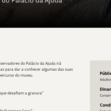
do Palácio da Ajuda
nservadores do Palácio da Ajuda irá
tas para dar a conhecer algumas das suas
Públi
 percurso do museu.
Adulto
Dina
s que desafiam a gravura"
Conser
Condi
de Francisco Goya"